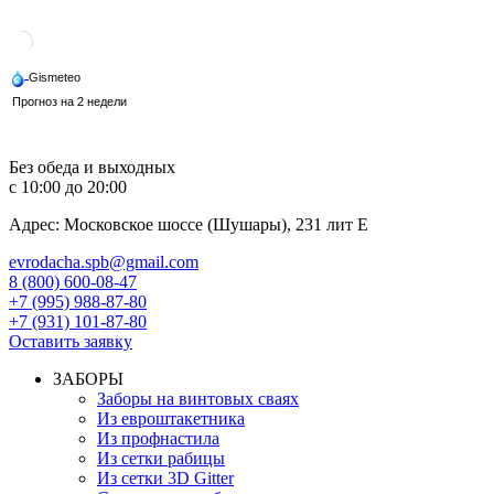
Перейти
к
содержимому
Без обеда и выходных
с 10:00 до 20:00
Адрес: Московское шоссе (Шушары), 231 лит Е
evrodacha.spb@gmail.com
8 (800) 600-08-47
+7 (995) 988-87-80
+7 (931) 101-87-80
Оставить заявку
ЗАБОРЫ
Заборы на винтовых сваях
Из евроштакетника
Из профнастила
Из сетки рабицы
Из сетки 3D Gitter