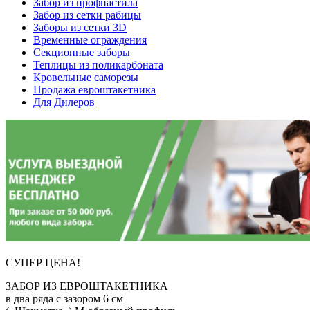
Забор из профнастила
Забор из сетки рабицы
Заборы из сетки 3D
Временные ограждения
Секционные заборы
Теплицы из поликарбоната
Кровельные саморезы
Продажа евроштакетника
Для Дилеров
СУПЕР ЦЕНА!
ЗАБОР ИЗ ЕВРОШТАКЕТНИКА
в два ряда с зазором 6 см