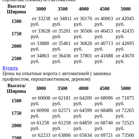
Высота/
3000
3500
4000
4500
5000
Ширина
от 33238
от 34811
от 36176
от 40063
от 42045
1500
руб.
руб.
руб.
руб.
руб.
от 33628
от 35201
от 36566
от 40453
от 42435
1750
руб.
руб.
руб.
руб.
руб.
от 33888
от 35461
от 36826
от 40713
от 42695
2000
руб.
руб.
руб.
руб.
руб.
от 34863
от 36436
от 37801
от 41688
от 43670
2500
руб.
руб.
руб.
руб.
руб.
Купить
Цены на откатные ворота с автоматикой ( зашивка
профлистом, евроштакетником, деревом)
Высота/
3000
3500
4000
4500
5000
Ширина
от 60608
от 62181
от 64209
от 68096
от 71875
1500
руб.
руб.
руб.
руб.
руб.
от 60998
от 62571
от 64599
от 68486
от 72265
1750
руб.
руб.
руб.
руб.
руб.
от 61258
от 61258
от 64859
от 68746
от 72525
2000
руб.
руб.
руб.
руб.
руб.
от 62233
от 63806
от 65834
от 69721
от 73500
2500