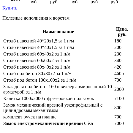
руб.
руб.
руб.
руб.
руб.
Купить
Полезные дополнения к воротам
Цена,
Наименование
руб.
Столб навесной 40*20х1,5 за 1 п/м
180
Столб навесной 40*40х1,5 за 1 п/м
200
Столб навесной 60х40х2 за 1 п/м
230
Столб навесной 60х60х2 за 1 п/м
340
Столб навесной 80х40х2 за 1 п/м
420
Столб под бетон 80х80х2 за 1 п/м
460р
Столб под бетон 100х100х2 за 1 п/м
700
Закладная под бетон : 160 швеллер армированный 10
2000
арматурой за 1 п/м
Калитка 1000х2000 с фрезеровкой под замок
7100
Замок механический врезной узкопрофильный с
800
цилиндровым механизмом
комплект ручек на планке
700
Замок электромеханический врезной Cisa
7000