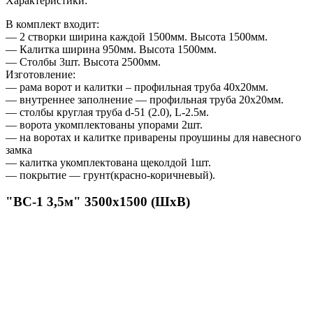
Характеристики:
В комплект входит:
— 2 створки ширина каждой 1500мм. Высота 1500мм.
— Калитка ширина 950мм. Высота 1500мм.
— Столбы 3шт. Высота 2500мм.
Изготовление:
— рама ворот и калитки – профильная труба 40х20мм.
— внутреннее заполнение — профильная труба 20х20мм.
— столбы круглая труба d-51 (2.0), L-2.5м.
— ворота укомплектованы упорами 2шт.
— на воротах и калитке приварены проушины для навесного
замка
— калитка укомплектована щеколдой 1шт.
— покрытие — грунт(красно-коричневый).
"ВС-1 3,5м" 3500х1500 (ШхВ)